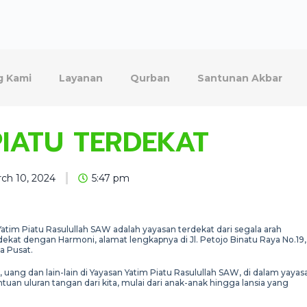
g Kami
Layanan
Qurban
Santunan Akbar
PIATU TERDEKAT
ch 10, 2024
5:47 pm
tim Piatu Rasulullah SAW adalah yayasan terdekat dari segala arah
ekat dengan Harmoni, alamat lengkapnya di Jl. Petojo Binatu Raya No.19,
a Pusat.
 uang dan lain-lain di Yayasan Yatim Piatu Rasulullah SAW, di dalam yayas
an uluran tangan dari kita, mulai dari anak-anak hingga lansia yang