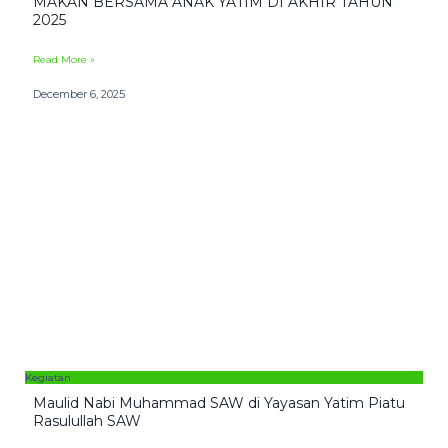
MAKAN BERSAMA ANAK YATIM DI AKHIR TAHUN
2025
Read More »
December 6, 2025
Kegiatan
Maulid Nabi Muhammad SAW di Yayasan Yatim Piatu
Rasulullah SAW