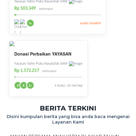
Yayasan Yatim Piatu Rasulullah SAW
Rp 503.349
terkumpul
sudah berakhir
3+
Donasi Perbaikan YAYASAN
Yayasan Yatim Piatu Rasulullah SAW
Rp 1.572.257
terkumpul
4 bulan, 22 hari lagi
K
E
2+
BERITA TERKINI
Disini kumpulan berita yang bisa anda baca mengenai
Layanan Kami