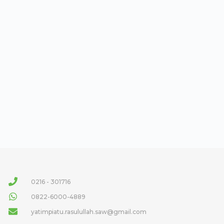
0216 - 301716
0822-6000-4889
yatimpiatu.rasulullah.saw@gmail.com