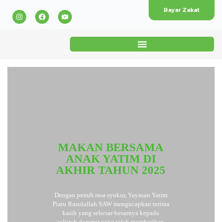
Bayar Zakat
MAKAN BERSAMA
ANAK YATIM DI
AKHIR TAHUN 2025
Dengan penuh rasa syukur, Yayasan Yatim
Piatu Rasulullah SAW mengucapkan terima
kasih yang sebesar-besarnya kepada
seluruh donatur yang telah memberikan