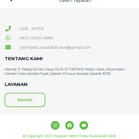
Galeri Yayasan
0216 - 301716
0822-6000-4889
yatimpiatu.rasulullah.saw@gmail.com
TENTANG KAMI
Alamat: Jl. Petojo Binatu Raya No.19, RT.13/RW.8, Petojo Utara, Kecamatan
Gambir, Kota Jakarta Pusat, Daerah Khusus Ibukota Jakarta 10130
LAYANAN
Donasi
© Copyright 2023 Yayasan Yatim Piatu Rasulullah SAW