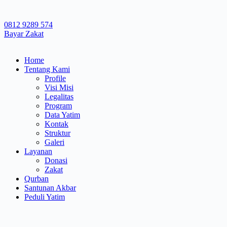
0812 9289 574
Bayar Zakat
Home
Tentang Kami
Profile
Visi Misi
Legalitas
Program
Data Yatim
Kontak
Struktur
Galeri
Layanan
Donasi
Zakat
Qurban
Santunan Akbar
Peduli Yatim